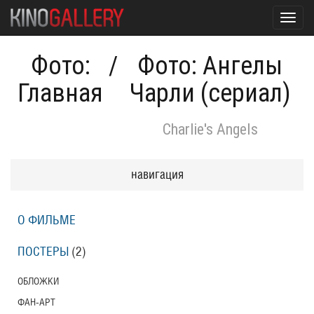
Toggl
navig
Фото:
/
Фото: Ангелы
Главная
Чарли (сериал)
Charlie's Angels
навигация
О ФИЛЬМЕ
ПОСТЕРЫ
(2)
ОБЛОЖКИ
ФАН-АРТ