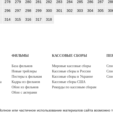
7
278
279
280
281
282
283
284
285
286
287
28
5
296
297
298
299
300
301
302
303
304
305
30
3
314
315
316
317
318
ФИЛЬМЫ
КАССОВЫЕ СБОРЫ
ПЕ
База фильмов
Мировые кассовые сборы
Спи
Новые трейлеры
Кассовые сборы в России
Спи
Постеры к фильмам
Кассовые сборы в Украине
Спи
а
Кадры из фильмов
Кассовые сборы США
Обои из фильмов
Рекорды по кассовым сборам
Обои с актерами
олное или частичное использование материалов сайта возможно т