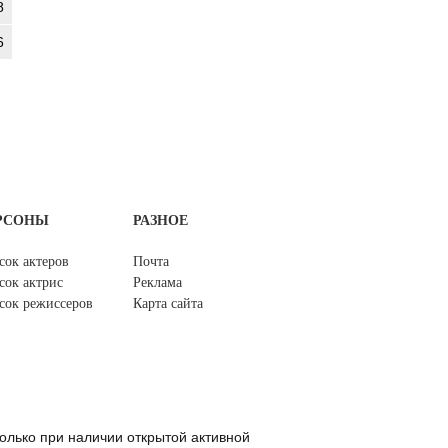
8
6
РСОНЫ
РАЗНОЕ
сок актеров
Почта
сок актрис
Реклама
сок режиссеров
Карта сайта
олько при наличии открытой активной