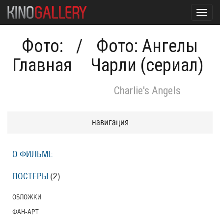
Toggl
navig
Фото:
/
Фото: Ангелы
Главная
Чарли (сериал)
Charlie's Angels
навигация
О ФИЛЬМЕ
ПОСТЕРЫ
(2)
ОБЛОЖКИ
ФАН-АРТ