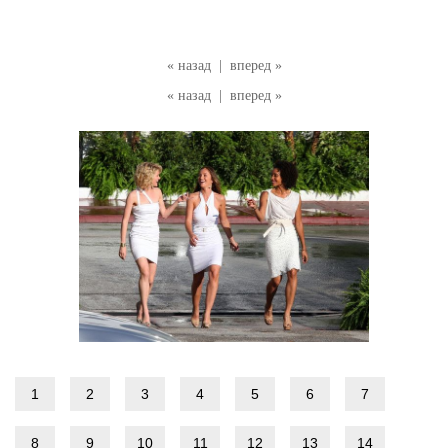
« назад
|
вперед »
« назад
|
вперед »
1
2
3
4
5
6
7
8
9
10
11
12
13
14