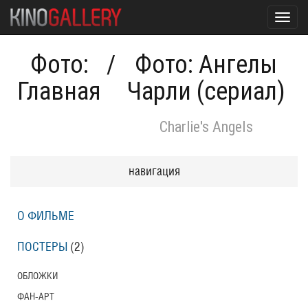
Toggl
navig
Фото:
/
Фото: Ангелы
Главная
Чарли (сериал)
Charlie's Angels
навигация
О ФИЛЬМЕ
ПОСТЕРЫ
(2)
ОБЛОЖКИ
ФАН-АРТ