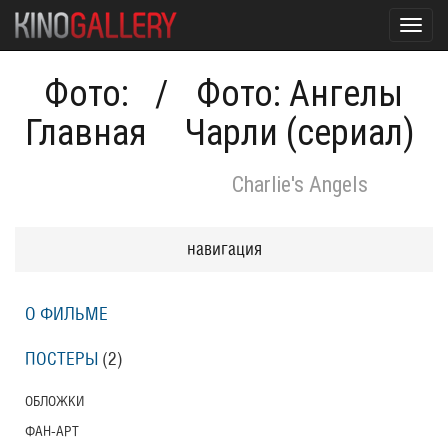
Toggl
navig
Фото:
/
Фото: Ангелы
Главная
Чарли (сериал)
Charlie's Angels
навигация
О ФИЛЬМЕ
ПОСТЕРЫ
(2)
ОБЛОЖКИ
ФАН-АРТ