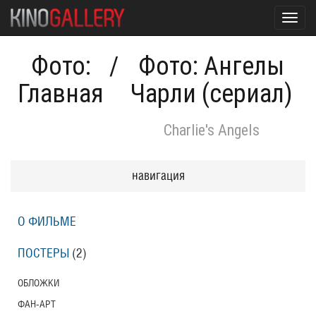
Toggl
navig
Фото:
/
Фото: Ангелы
Главная
Чарли (сериал)
Charlie's Angels
навигация
О ФИЛЬМЕ
ПОСТЕРЫ
(2)
ОБЛОЖКИ
ФАН-АРТ