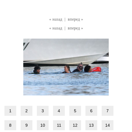
« назад
|
вперед »
« назад
|
вперед »
1
2
3
4
5
6
7
8
9
10
11
12
13
14