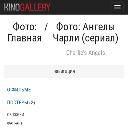
Toggl
navig
Фото:
/
Фото: Ангелы
Главная
Чарли (сериал)
Charlie's Angels
навигация
О ФИЛЬМЕ
ПОСТЕРЫ
(2)
ОБЛОЖКИ
ФАН-АРТ