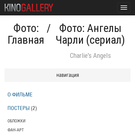
Toggl
navig
Фото:
/
Фото: Ангелы
Главная
Чарли (сериал)
Charlie's Angels
навигация
О ФИЛЬМЕ
ПОСТЕРЫ
(2)
ОБЛОЖКИ
ФАН-АРТ