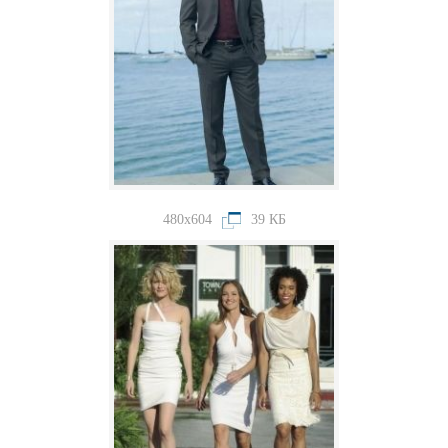
480x604
39 КБ