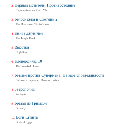
Первый мститель: Противостояние
Captain America: Civil War
Белоснежка и Охотник 2
The Huntsman: Winter's War
Книга джунглей
The Jungle Book
Высотка
High-Rise
Кловерфилд, 10
10 Cloverfield Lane
Бэтмен против Супермена: На заре справедливости
Batman v Superman: Dawn of Justice
Зверополис
Zootopia
Братья из Гримсби
Grimsby
Боги Египта
Gods of Egypt