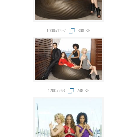
1000x1297
308 КБ
1200x763
248 КБ