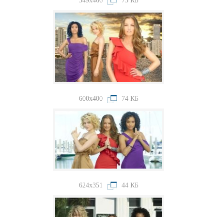
349x466
73 КБ
600x400
74 КБ
624x351
44 КБ