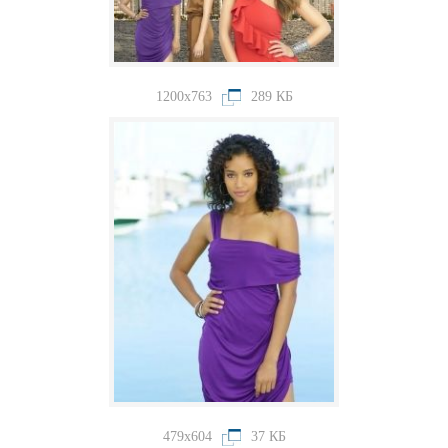
1200x763
289 КБ
479x604
37 КБ