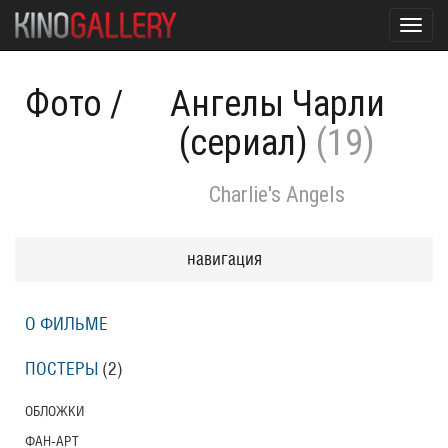
Toggl
navig
Фото
/
Ангелы Чарли
(сериал)
(19)
Charlie's Angels
навигация
О ФИЛЬМЕ
ПОСТЕРЫ
(2)
ОБЛОЖКИ
ФАН-АРТ