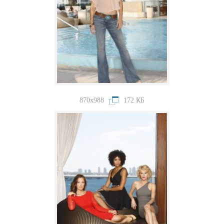
870x988
172 КБ