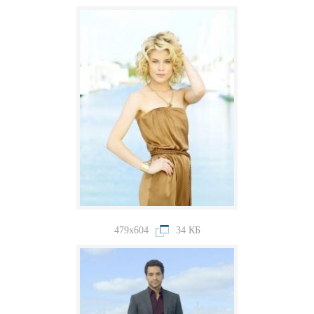
479x604
34 КБ