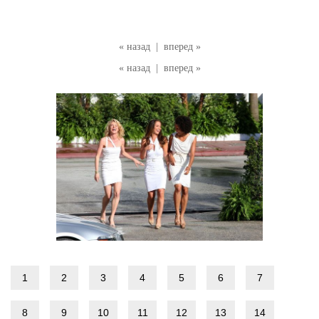
« назад
|
вперед »
« назад
|
вперед »
1
2
3
4
5
6
7
8
9
10
11
12
13
14