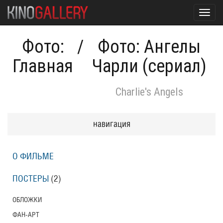
Toggl
navig
Фото:
/
Фото: Ангелы
Главная
Чарли (сериал)
Charlie's Angels
навигация
О ФИЛЬМЕ
ПОСТЕРЫ
(2)
ОБЛОЖКИ
ФАН-АРТ