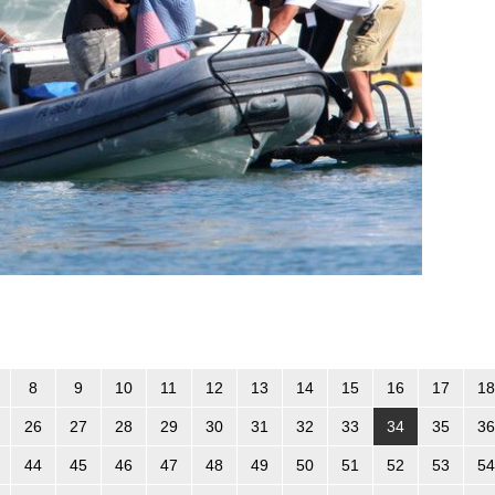
8
9
10
11
12
13
14
15
16
17
18
26
27
28
29
30
31
32
33
34
35
36
44
45
46
47
48
49
50
51
52
53
54