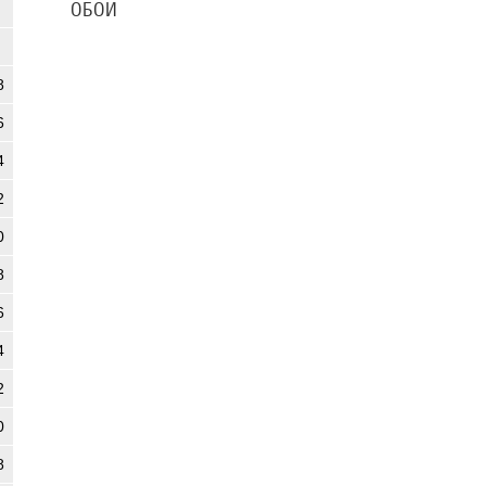
ОБОИ
8
6
4
2
0
8
6
4
2
0
8