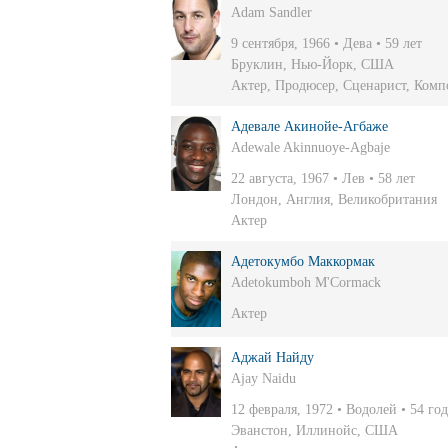
Adam Sandler
9 сентября, 1966 • Дева • 59 лет
Бруклин, Нью-Йорк, США
Актер
,
Продюсер
,
Сценарист
,
Комп
Адевале Акинойе-Агбаже
Adewale Akinnuoye-Agbaje
22 августа, 1967 • Лев • 58 лет
Лондон, Англия, Великобритания
Актер
Адетокумбо Маккормак
Adetokumboh M'Cormack
Актер
Аджай Найду
Ajay Naidu
12 февраля, 1972 • Водолей • 54 год
Эванстон, Иллинойс, США