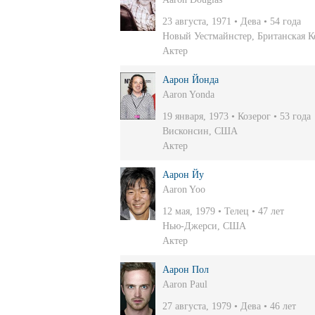
23 августа, 1971 • Дева • 54 года
Новый Уестмайнстер, Британская К
Актер
Аарон Йонда
Aaron Yonda
19 января, 1973 • Козерог • 53 года
Висконсин, США
Актер
Аарон Йу
Aaron Yoo
12 мая, 1979 • Телец • 47 лет
Нью-Джерси, США
Актер
Аарон Пол
Aaron Paul
27 августа, 1979 • Дева • 46 лет