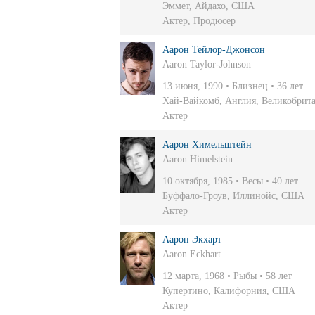
Эммет, Айдахо, США
Актер
,
Продюсер
Аарон Тейлор-Джонсон
Aaron Taylor-Johnson
13 июня, 1990 • Близнец • 36 лет
Хай-Вайкомб, Англия, Великобрит
Актер
Аарон Химельштейн
Aaron Himelstein
10 октября, 1985 • Весы • 40 лет
Буффало-Гроув, Иллинойс, США
Актер
Аарон Экхарт
Aaron Eckhart
12 марта, 1968 • Рыбы • 58 лет
Купертино, Калифорния, США
Актер