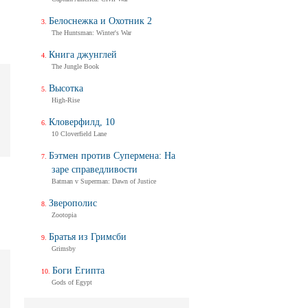
Белоснежка и Охотник 2
The Huntsman: Winter's War
Книга джунглей
The Jungle Book
Высотка
High-Rise
Кловерфилд, 10
10 Cloverfield Lane
Бэтмен против Супермена: На
заре справедливости
Batman v Superman: Dawn of Justice
Зверополис
Zootopia
Братья из Гримсби
Grimsby
Боги Египта
Gods of Egypt