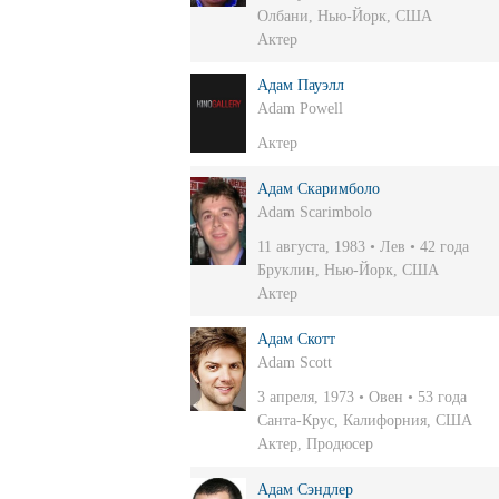
Олбани, Нью-Йорк, США
Актер
Адам Пауэлл
Adam Powell
Актер
Адам Скаримболо
Adam Scarimbolo
11 августа, 1983 • Лев • 42 года
Бруклин, Нью-Йорк, США
Актер
Адам Скотт
Adam Scott
3 апреля, 1973 • Овен • 53 года
Санта-Крус, Калифорния, США
Актер
,
Продюсер
Адам Сэндлер