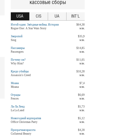
кассовые сборы
USA
CIS
UA
INT'L
Изгой-один: Звёздные войны. Истории
$64,38
Rogue One: A Star Wars Story
млн.
Зверопой
$35,9
Sing
млн.
Пассажиры
$14,85
Passengers
млн.
Почему он?
$11,05
Why Him?
млн.
Кредо убийцы
$10,28
Assassin's Creed
млн.
Моана
$7,4
Moana
млн.
Ограды
$6,69
Fences
млн.
Ла-Ла Ленд
$5,73
La La Land
млн.
Новогодний корпоратив
$5,12
Office Christmas Party
млн.
Призрачная красота
$4,28
Collateral Beauty
млн.