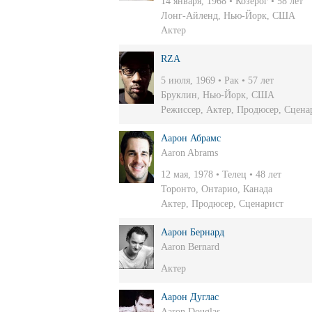
14 января, 1968 • Козерог • 58 лет
Лонг-Айленд, Нью-Йорк, США
Актер
RZA
5 июля, 1969 • Рак • 57 лет
Бруклин, Нью-Йорк, США
Режиссер
,
Актер
,
Продюсер
,
Сцена
Аарон Абрамс
Aaron Abrams
12 мая, 1978 • Телец • 48 лет
Торонто, Онтарио, Канада
Актер
,
Продюсер
,
Сценарист
Аарон Бернард
Aaron Bernard
Актер
Аарон Дуглас
Aaron Douglas