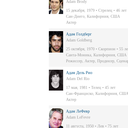
Adam Brody
15 декабря, 1979 • Стрелец • 46 лет
Сан-Диего, Калифорния, США
Актер
Адам Голдберг
Adam Goldberg
25 октября, 1970 • Скорпион • 55 ле
Санта-Моника, Калифорния, США
Режиссер
,
Актер
,
Продюсер
,
Сцена
Адам Дель Рио
Adam Del Rio
17 мая, 1981 • Телец • 45 лет
Сан-Франциско, Калифорния, СШ
Актер
Адам ЛеФевр
Adam LeFevre
11 августа, 1950 • Лев • 75 лет