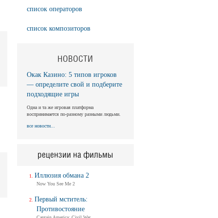
список операторов
список композиторов
НОВОСТИ
Окак Казино: 5 типов игроков
— определите свой и подберите
подходящие игры
Одна и та же игровая платформа
воспринимается по-разному разными людьми.
все новости...
рецензии на фильмы
Иллюзия обмана 2
Now You See Me 2
Первый мститель:
Противостояние
Captain America: Civil War