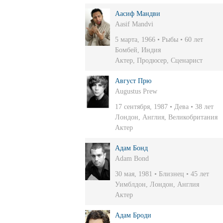
Аасиф Мандви
Aasif Mandvi
5 марта, 1966 • Рыбы • 60 лет
Бомбей, Индия
Актер
,
Продюсер
,
Сценарист
Август Прю
Augustus Prew
17 сентября, 1987 • Дева • 38 лет
Лондон, Англия, Великобритания
Актер
Адам Бонд
Adam Bond
30 мая, 1981 • Близнец • 45 лет
Уимблдон, Лондон, Англия
Актер
Адам Броди