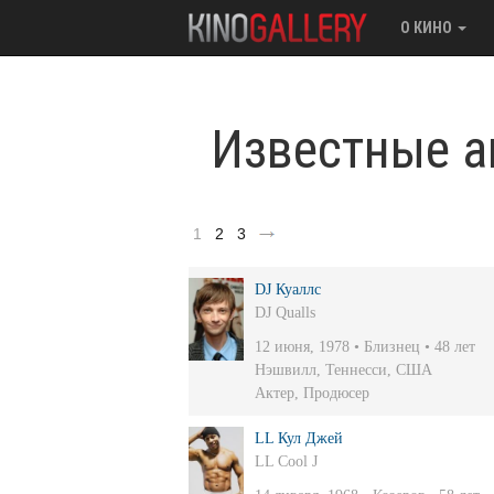
О КИНО
Известные а
1
2
3
DJ Куаллс
DJ Qualls
12 июня, 1978 • Близнец • 48 лет
Нэшвилл, Теннесси, США
Актер
,
Продюсер
LL Кул Джей
LL Cool J