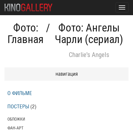
Toggl
navig
Фото:
/
Фото: Ангелы
Главная
Чарли (сериал)
Charlie's Angels
навигация
О ФИЛЬМЕ
ПОСТЕРЫ
(2)
ОБЛОЖКИ
ФАН-АРТ