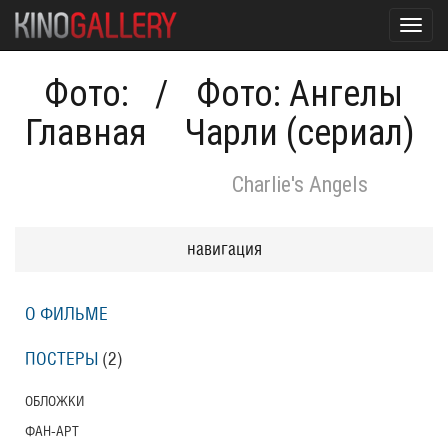
Toggl
navig
Фото:
/
Фото: Ангелы
Главная
Чарли (сериал)
Charlie's Angels
навигация
О ФИЛЬМЕ
ПОСТЕРЫ
(2)
ОБЛОЖКИ
ФАН-АРТ