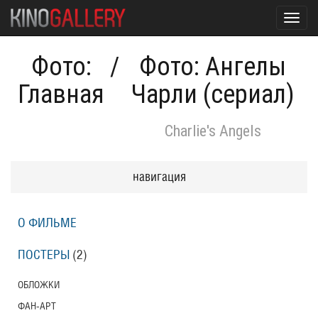
Toggl
navig
Фото:
/
Фото: Ангелы
Главная
Чарли (сериал)
Charlie's Angels
навигация
О ФИЛЬМЕ
ПОСТЕРЫ
(2)
ОБЛОЖКИ
ФАН-АРТ