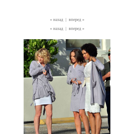
« назад
|
вперед »
« назад
|
вперед »