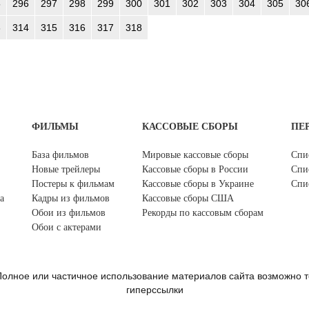
5
296
297
298
299
300
301
302
303
304
305
30
3
314
315
316
317
318
ФИЛЬМЫ
КАССОВЫЕ СБОРЫ
ПЕ
База фильмов
Мировые кассовые сборы
Спи
Новые трейлеры
Кассовые сборы в России
Спи
Постеры к фильмам
Кассовые сборы в Украине
Спи
а
Кадры из фильмов
Кассовые сборы США
Обои из фильмов
Рекорды по кассовым сборам
Обои с актерами
олное или частичное использование материалов сайта возможно т
гиперссылки