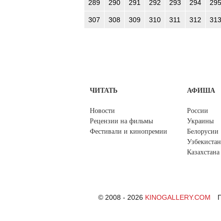
289
290
291
292
293
294
29
307
308
309
310
311
312
31
ЧИТАТЬ
АФИША
Новости
России
Рецензии на фильмы
Украины
Фестивали и кинопремии
Белорусии
Узбекистан
Казахстана
© 2008 - 2026
KINOGALLERY.COM
П