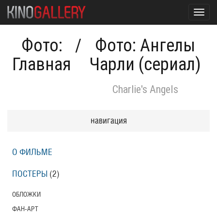
Toggl
navig
Фото:
/
Фото: Ангелы
Главная
Чарли (сериал)
Charlie's Angels
навигация
О ФИЛЬМЕ
ПОСТЕРЫ
(2)
ОБЛОЖКИ
ФАН-АРТ