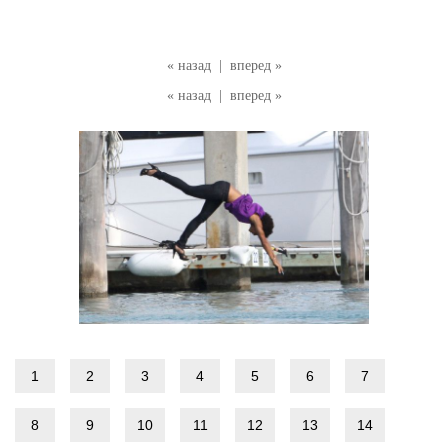
« назад
|
вперед »
« назад
|
вперед »
1
2
3
4
5
6
7
8
9
10
11
12
13
14