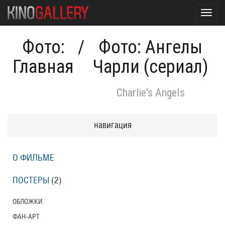
Toggl
navig
Фото:
/
Фото: Ангелы
Главная
Чарли (сериал)
Charlie's Angels
навигация
О ФИЛЬМЕ
ПОСТЕРЫ
(2)
ОБЛОЖКИ
ФАН-АРТ