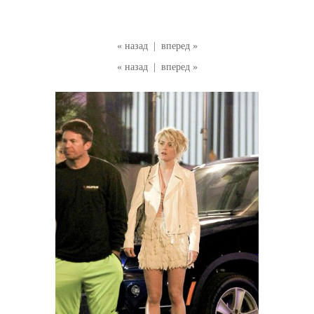
« назад
|
вперед »
« назад
|
вперед »