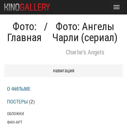
Toggl
navig
Фото:
/
Фото: Ангелы
Главная
Чарли (сериал)
Charlie's Angels
навигация
О ФИЛЬМЕ
ПОСТЕРЫ
(2)
ОБЛОЖКИ
ФАН-АРТ