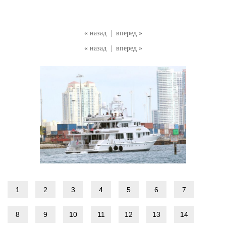
« назад
|
вперед »
« назад
|
вперед »
1
2
3
4
5
6
7
8
9
10
11
12
13
14