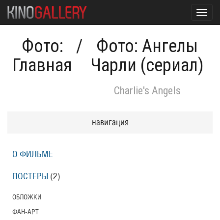
Toggl
navig
Фото:
/
Фото: Ангелы
Главная
Чарли (сериал)
Charlie's Angels
навигация
О ФИЛЬМЕ
ПОСТЕРЫ
(2)
ОБЛОЖКИ
ФАН-АРТ