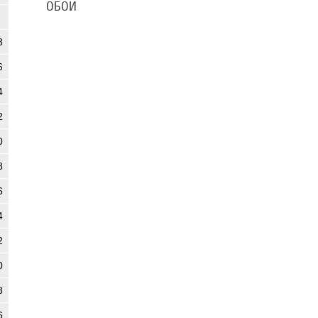
ОБОИ
8
6
4
2
0
8
6
4
2
0
8
6