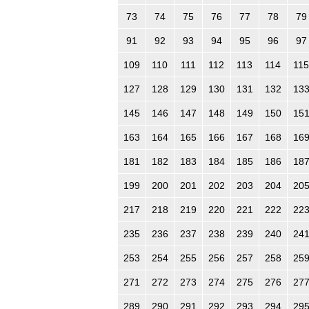
73
74
75
76
77
78
79
91
92
93
94
95
96
97
109
110
111
112
113
114
115
127
128
129
130
131
132
13
145
146
147
148
149
150
15
163
164
165
166
167
168
16
181
182
183
184
185
186
18
199
200
201
202
203
204
20
217
218
219
220
221
222
22
235
236
237
238
239
240
24
253
254
255
256
257
258
25
271
272
273
274
275
276
27
289
290
291
292
293
294
29