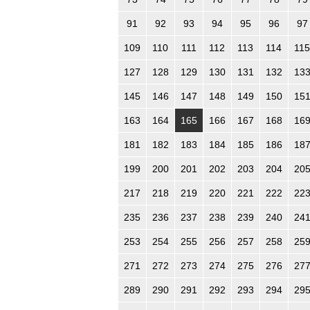
91
92
93
94
95
96
97
109
110
111
112
113
114
115
127
128
129
130
131
132
13
145
146
147
148
149
150
15
163
164
165
166
167
168
16
181
182
183
184
185
186
18
199
200
201
202
203
204
20
217
218
219
220
221
222
22
235
236
237
238
239
240
24
253
254
255
256
257
258
25
271
272
273
274
275
276
27
289
290
291
292
293
294
29