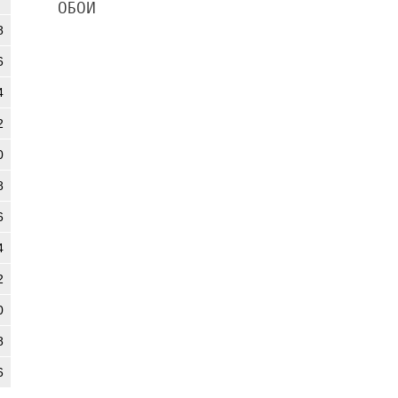
ОБОИ
8
6
4
2
0
8
6
4
2
0
8
6