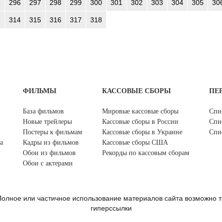
5
296
297
298
299
300
301
302
303
304
305
30
3
314
315
316
317
318
ФИЛЬМЫ
КАССОВЫЕ СБОРЫ
ПЕ
База фильмов
Мировые кассовые сборы
Спи
Новые трейлеры
Кассовые сборы в России
Спи
Постеры к фильмам
Кассовые сборы в Украине
Спи
а
Кадры из фильмов
Кассовые сборы США
Обои из фильмов
Рекорды по кассовым сборам
Обои с актерами
олное или частичное использование материалов сайта возможно т
гиперссылки