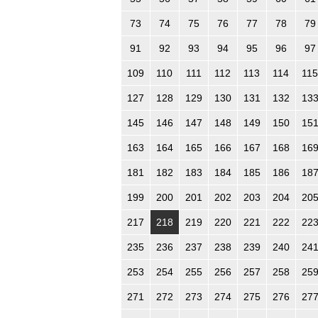
73
74
75
76
77
78
79
91
92
93
94
95
96
97
109
110
111
112
113
114
115
127
128
129
130
131
132
13
145
146
147
148
149
150
15
163
164
165
166
167
168
16
181
182
183
184
185
186
18
199
200
201
202
203
204
20
217
218
219
220
221
222
22
235
236
237
238
239
240
24
253
254
255
256
257
258
25
271
272
273
274
275
276
27