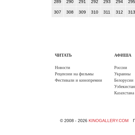
289
290
291
292
293
294
29
307
308
309
310
311
312
31
ЧИТАТЬ
АФИША
Новости
России
Рецензии на фильмы
Украины
Фестивали и кинопремии
Белорусии
Узбекистан
Казахстана
© 2008 - 2026
KINOGALLERY.COM
П