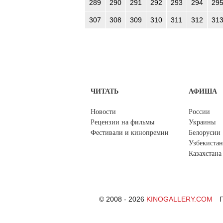
289
290
291
292
293
294
29
307
308
309
310
311
312
31
ЧИТАТЬ
АФИША
Новости
России
Рецензии на фильмы
Украины
Фестивали и кинопремии
Белорусии
Узбекистан
Казахстана
© 2008 - 2026
KINOGALLERY.COM
П