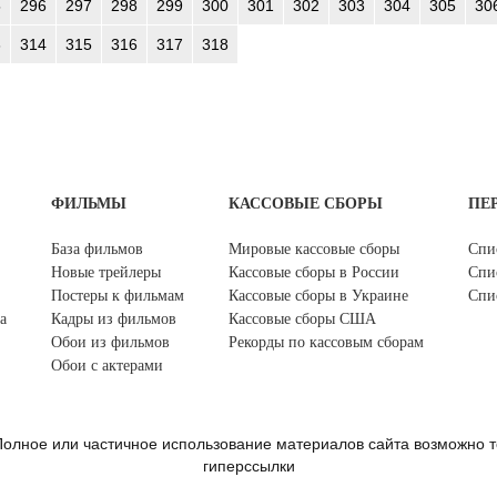
5
296
297
298
299
300
301
302
303
304
305
30
3
314
315
316
317
318
ФИЛЬМЫ
КАССОВЫЕ СБОРЫ
ПЕ
База фильмов
Мировые кассовые сборы
Спи
Новые трейлеры
Кассовые сборы в России
Спи
Постеры к фильмам
Кассовые сборы в Украине
Спи
а
Кадры из фильмов
Кассовые сборы США
Обои из фильмов
Рекорды по кассовым сборам
Обои с актерами
олное или частичное использование материалов сайта возможно т
гиперссылки