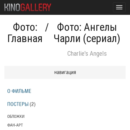
Toggl
navig
Фото:
/
Фото: Ангелы
Главная
Чарли (сериал)
Charlie's Angels
навигация
О ФИЛЬМЕ
ПОСТЕРЫ
(2)
ОБЛОЖКИ
ФАН-АРТ