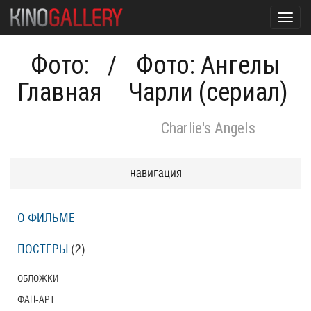
Toggl
navig
Фото:
/
Фото: Ангелы
Главная
Чарли (сериал)
Charlie's Angels
навигация
О ФИЛЬМЕ
ПОСТЕРЫ
(2)
ОБЛОЖКИ
ФАН-АРТ