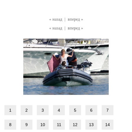
« назад
|
вперед »
« назад
|
вперед »
1
2
3
4
5
6
7
8
9
10
11
12
13
14