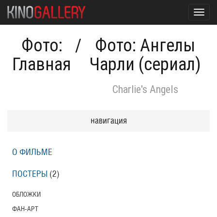
Toggl
navig
Фото:
/
Фото: Ангелы
Главная
Чарли (сериал)
Charlie's Angels
навигация
О ФИЛЬМЕ
ПОСТЕРЫ
(2)
ОБЛОЖКИ
ФАН-АРТ