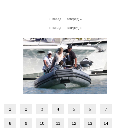
« назад
|
вперед »
« назад
|
вперед »
1
2
3
4
5
6
7
8
9
10
11
12
13
14