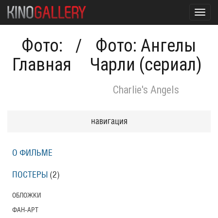
Toggl
navig
Фото:
/
Фото: Ангелы
Главная
Чарли (сериал)
Charlie's Angels
навигация
О ФИЛЬМЕ
ПОСТЕРЫ
(2)
ОБЛОЖКИ
ФАН-АРТ