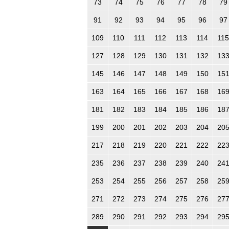
73
74
75
76
77
78
79
91
92
93
94
95
96
97
109
110
111
112
113
114
115
127
128
129
130
131
132
13
145
146
147
148
149
150
15
163
164
165
166
167
168
16
181
182
183
184
185
186
18
199
200
201
202
203
204
20
217
218
219
220
221
222
22
235
236
237
238
239
240
24
253
254
255
256
257
258
25
271
272
273
274
275
276
27
289
290
291
292
293
294
29