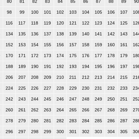
80
81
82
83
84
85
86
87
88
89
90
98
99
100
101
102
103
104
105
106
107
10
116
117
118
119
120
121
122
123
124
125
12
3
134
135
136
137
138
139
140
141
142
143
14
1
152
153
154
155
156
157
158
159
160
161
16
9
170
171
172
173
174
175
176
177
178
179
18
7
188
189
190
191
192
193
194
195
196
197
19
5
206
207
208
209
210
211
212
213
214
215
21
3
224
225
226
227
228
229
230
231
232
233
23
1
242
243
244
245
246
247
248
249
250
251
25
9
260
261
262
263
264
265
266
267
268
269
27
7
278
279
280
281
282
283
284
285
286
287
28
5
296
297
298
299
300
301
302
303
304
305
30