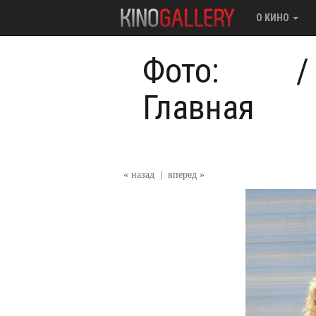
О КИНО
Фото:
Главная
« назад
|
вперед »