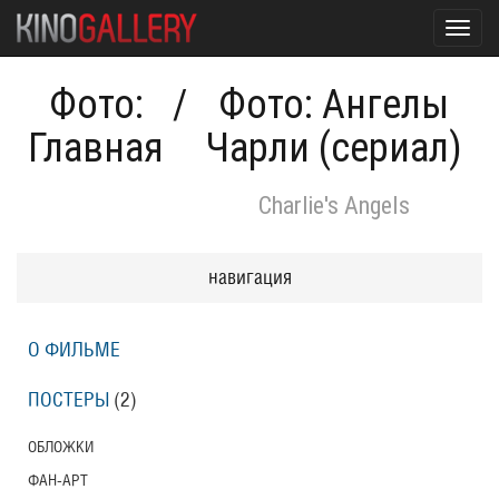
Toggl
navig
Фото:
/
Фото: Ангелы
Главная
Чарли (сериал)
Charlie's Angels
навигация
О ФИЛЬМЕ
ПОСТЕРЫ
(2)
ОБЛОЖКИ
ФАН-АРТ