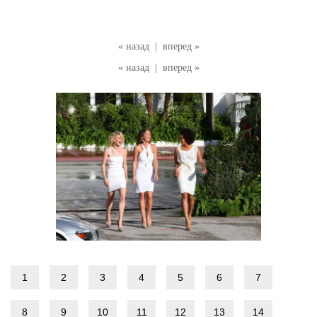
« назад
|
вперед »
« назад
|
вперед »
1
2
3
4
5
6
7
8
9
10
11
12
13
14