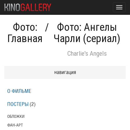
Toggl
navig
Фото:
/
Фото: Ангелы
Главная
Чарли (сериал)
Charlie's Angels
навигация
О ФИЛЬМЕ
ПОСТЕРЫ
(2)
ОБЛОЖКИ
ФАН-АРТ