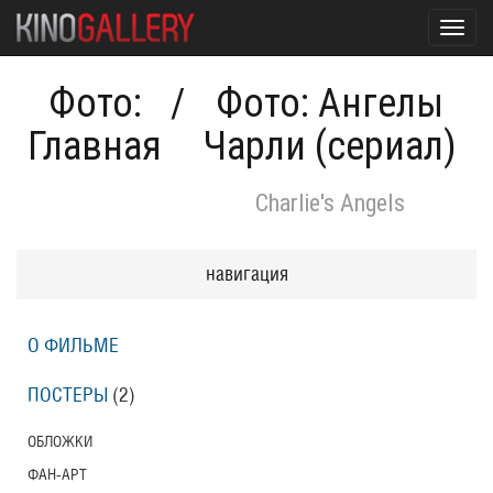
Toggl
navig
Фото:
/
Фото: Ангелы
Главная
Чарли (сериал)
Charlie's Angels
навигация
О ФИЛЬМЕ
ПОСТЕРЫ
(2)
ОБЛОЖКИ
ФАН-АРТ