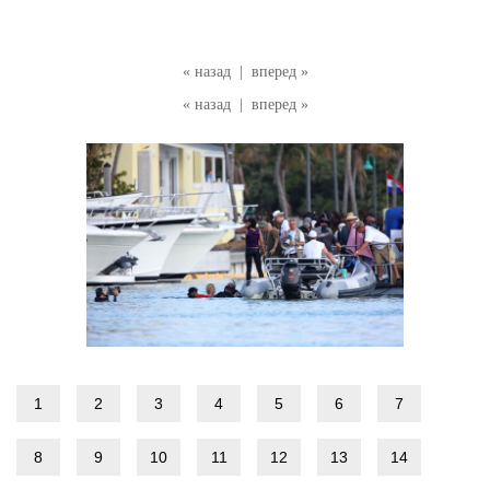
« назад
|
вперед »
« назад
|
вперед »
1
2
3
4
5
6
7
8
9
10
11
12
13
14