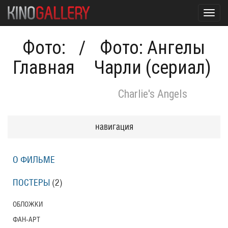
Toggl
navig
Фото:
/
Фото: Ангелы
Главная
Чарли (сериал)
Charlie's Angels
навигация
О ФИЛЬМЕ
ПОСТЕРЫ
(2)
ОБЛОЖКИ
ФАН-АРТ