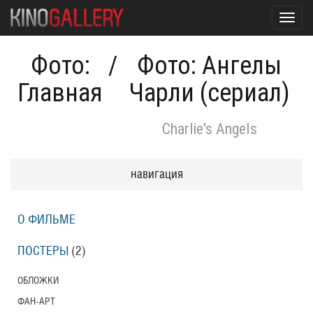
Toggl
navig
Фото:
/
Фото: Ангелы
Главная
Чарли (сериал)
Charlie's Angels
навигация
О ФИЛЬМЕ
ПОСТЕРЫ
(2)
ОБЛОЖКИ
ФАН-АРТ