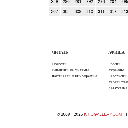
289
290
291
292
293
294
29
307
308
309
310
311
312
31
ЧИТАТЬ
АФИША
Новости
России
Рецензии на фильмы
Украины
Фестивали и кинопремии
Белорусии
Узбекистан
Казахстана
© 2008 - 2026
KINOGALLERY.COM
П