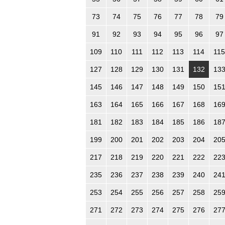
73
74
75
76
77
78
79
91
92
93
94
95
96
97
109
110
111
112
113
114
115
127
128
129
130
131
132
13
145
146
147
148
149
150
15
163
164
165
166
167
168
16
181
182
183
184
185
186
18
199
200
201
202
203
204
20
217
218
219
220
221
222
22
235
236
237
238
239
240
24
253
254
255
256
257
258
25
271
272
273
274
275
276
27