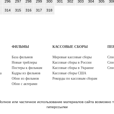
5
296
297
298
299
300
301
302
303
304
305
30
3
314
315
316
317
318
ФИЛЬМЫ
КАССОВЫЕ СБОРЫ
ПЕ
База фильмов
Мировые кассовые сборы
Спи
Новые трейлеры
Кассовые сборы в России
Спи
Постеры к фильмам
Кассовые сборы в Украине
Спи
а
Кадры из фильмов
Кассовые сборы США
Обои из фильмов
Рекорды по кассовым сборам
Обои с актерами
олное или частичное использование материалов сайта возможно т
гиперссылки