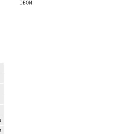
ОБОИ
8
6