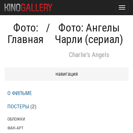
Toggl
navig
Фото:
/
Фото: Ангелы
Главная
Чарли (сериал)
Charlie's Angels
навигация
О ФИЛЬМЕ
ПОСТЕРЫ
(2)
ОБЛОЖКИ
ФАН-АРТ