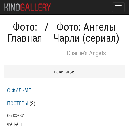
Toggl
navig
Фото:
/
Фото: Ангелы
Главная
Чарли (сериал)
Charlie's Angels
навигация
О ФИЛЬМЕ
ПОСТЕРЫ
(2)
ОБЛОЖКИ
ФАН-АРТ