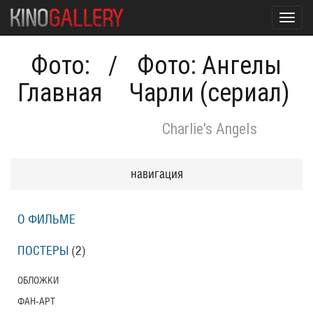
Toggl
navig
Фото:
/
Фото: Ангелы
Главная
Чарли (сериал)
Charlie's Angels
навигация
О ФИЛЬМЕ
ПОСТЕРЫ
(2)
ОБЛОЖКИ
ФАН-АРТ