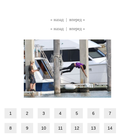
« назад
|
вперед »
« назад
|
вперед »
1
2
3
4
5
6
7
8
9
10
11
12
13
14