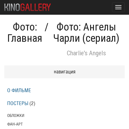
Toggl
navig
Фото:
/
Фото: Ангелы
Главная
Чарли (сериал)
Charlie's Angels
навигация
О ФИЛЬМЕ
ПОСТЕРЫ
(2)
ОБЛОЖКИ
ФАН-АРТ