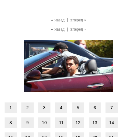
« назад
|
вперед »
« назад
|
вперед »
1
2
3
4
5
6
7
8
9
10
11
12
13
14