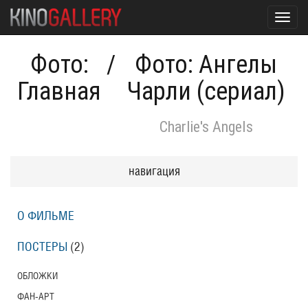
Toggl
navig
Фото:
/
Фото: Ангелы
Главная
Чарли (сериал)
Charlie's Angels
навигация
О ФИЛЬМЕ
ПОСТЕРЫ
(2)
ОБЛОЖКИ
ФАН-АРТ