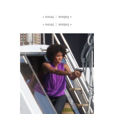
« назад
|
вперед »
« назад
|
вперед »