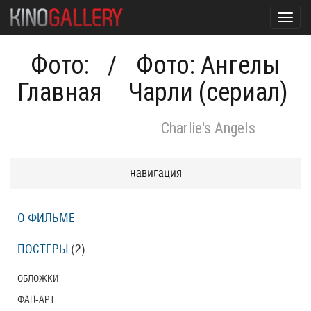
Toggl
navig
Фото:
/
Фото: Ангелы
Главная
Чарли (сериал)
Charlie's Angels
навигация
О ФИЛЬМЕ
ПОСТЕРЫ
(2)
ОБЛОЖКИ
ФАН-АРТ