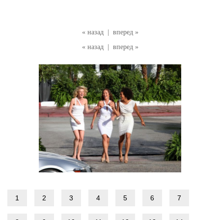
« назад
|
вперед »
« назад
|
вперед »
1
2
3
4
5
6
7