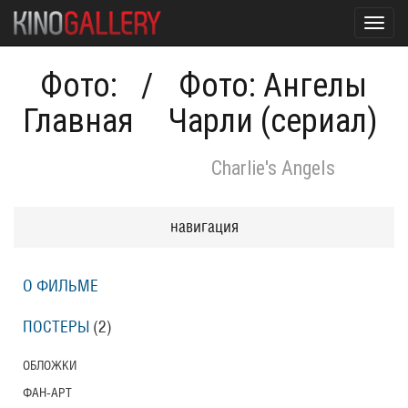
Toggl
navig
Фото:
/
Фото: Ангелы
Главная
Чарли (сериал)
Charlie's Angels
навигация
О ФИЛЬМЕ
ПОСТЕРЫ
(2)
ОБЛОЖКИ
ФАН-АРТ