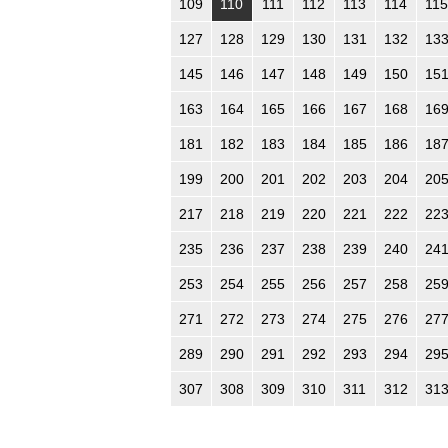
109
110
111
112
113
114
115
127
128
129
130
131
132
13
145
146
147
148
149
150
15
163
164
165
166
167
168
16
181
182
183
184
185
186
18
199
200
201
202
203
204
20
217
218
219
220
221
222
22
235
236
237
238
239
240
24
253
254
255
256
257
258
25
271
272
273
274
275
276
27
289
290
291
292
293
294
29
307
308
309
310
311
312
31