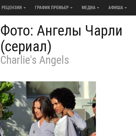
РЕЦЕНЗИИ
ГРАФИК ПРЕМЬЕР
МЕДИА
АФИША
/
Фото: Ангелы Чарли
(сериал)
Charlie's Angels