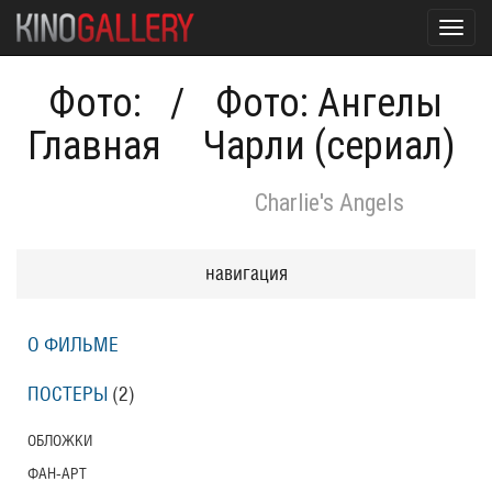
Toggl
navig
Фото:
/
Фото: Ангелы
Главная
Чарли (сериал)
Charlie's Angels
навигация
О ФИЛЬМЕ
ПОСТЕРЫ
(2)
ОБЛОЖКИ
ФАН-АРТ