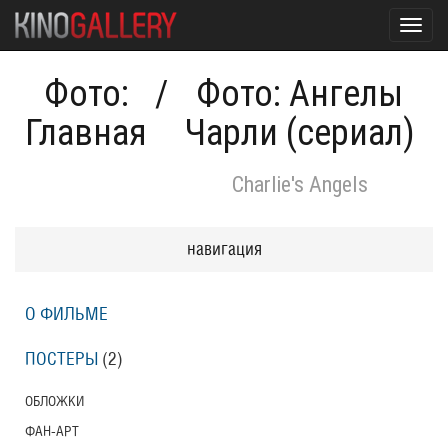
Toggl
navig
Фото:
/
Фото: Ангелы
Главная
Чарли (сериал)
Charlie's Angels
навигация
О ФИЛЬМЕ
ПОСТЕРЫ
(2)
ОБЛОЖКИ
ФАН-АРТ