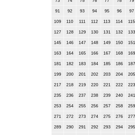
73
74
75
76
77
78
79
91
92
93
94
95
96
97
109
110
111
112
113
114
115
127
128
129
130
131
132
13
145
146
147
148
149
150
15
163
164
165
166
167
168
16
181
182
183
184
185
186
18
199
200
201
202
203
204
20
217
218
219
220
221
222
22
235
236
237
238
239
240
24
253
254
255
256
257
258
25
271
272
273
274
275
276
27
289
290
291
292
293
294
29