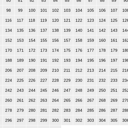
80
81
82
83
84
85
86
87
88
89
90
98
99
100
101
102
103
104
105
106
107
10
116
117
118
119
120
121
122
123
124
125
12
3
134
135
136
137
138
139
140
141
142
143
14
1
152
153
154
155
156
157
158
159
160
161
16
9
170
171
172
173
174
175
176
177
178
179
18
7
188
189
190
191
192
193
194
195
196
197
19
5
206
207
208
209
210
211
212
213
214
215
21
3
224
225
226
227
228
229
230
231
232
233
23
1
242
243
244
245
246
247
248
249
250
251
25
9
260
261
262
263
264
265
266
267
268
269
27
7
278
279
280
281
282
283
284
285
286
287
28
5
296
297
298
299
300
301
302
303
304
305
30