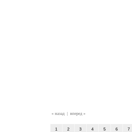
« назад
|
вперед »
1
2
3
4
5
6
7