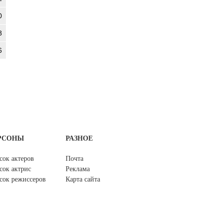
0
8
6
РСОНЫ
РАЗНОЕ
сок актеров
Почта
сок актрис
Реклама
сок режиссеров
Карта сайта