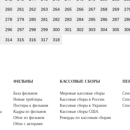
9
260
261
262
263
264
265
266
267
268
269
27
7
278
279
280
281
282
283
284
285
286
287
28
5
296
297
298
299
300
301
302
303
304
305
30
3
314
315
316
317
318
ФИЛЬМЫ
КАССОВЫЕ СБОРЫ
ПЕ
База фильмов
Мировые кассовые сборы
Спи
Новые трейлеры
Кассовые сборы в России
Спи
Постеры к фильмам
Кассовые сборы в Украине
Спи
а
Кадры из фильмов
Кассовые сборы США
Обои из фильмов
Рекорды по кассовым сборам
Обои с актерами