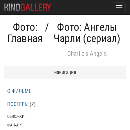
Toggl
navig
Фото:
/
Фото: Ангелы
Главная
Чарли (сериал)
Charlie's Angels
навигация
О ФИЛЬМЕ
ПОСТЕРЫ
(2)
ОБЛОЖКИ
ФАН-АРТ