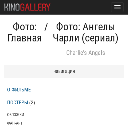
Toggl
navig
Фото:
/
Фото: Ангелы
Главная
Чарли (сериал)
Charlie's Angels
навигация
О ФИЛЬМЕ
ПОСТЕРЫ
(2)
ОБЛОЖКИ
ФАН-АРТ